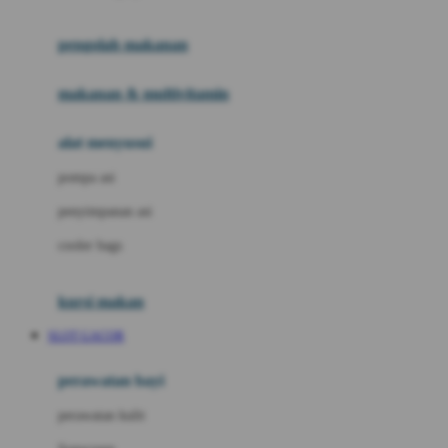
Joie
pengolah makanan
Joolz
Jujube
makanan & multivitamin
K
alat menyusui
Kiddycuts
pompa asi
Kumon
penyimpanan asi
L
cooler bags
Leapfrog
kursi makan
Leclerc
SLOT GACOR
Lee Vierra
Lillebaby
perawatan bayi
Little Bird Told Me
perawatan kulit
Little Miss Janis