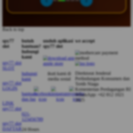
‹
›
Back to top
spy77
butuh
unduh aplikasi
we accept
slot
bantuan?
spy77 slot
hubungi
kami