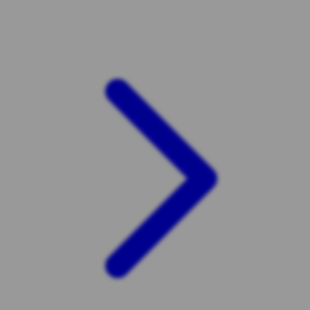
Twistshake
TY Toys
U
V
Veja
Vitaflow
Vtech
W
Waterland
Wellness