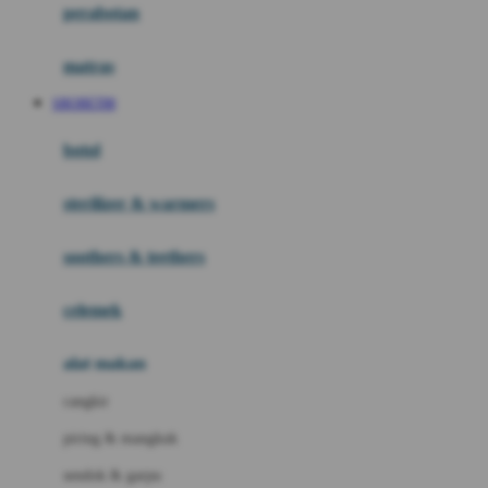
perabotan
Happy Tummy
Hauck
matras
Havaianas
SBOBET88
Hegen
botol
Hot Wheels
sterilizer & warmers
Hybrid
soothers & teethers
I
Inlacta DHA
celemek
Interlac
alat makan
Ivenet
cangkir
J
piring & mangkuk
Jack N Jill
sendok & garpu