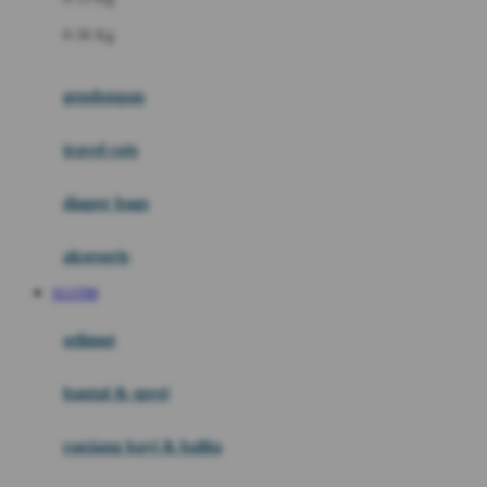
Felt So Sweet
0-36 Kg
Fisher Price
Flipper
gendongan
Friends Of Sally
travel cots
G
diaper bags
Gb
Geko
aksesoris
Graco
SLOT88
Gund
selimut
H
bantal & sprei
Habbie
Haenim
ranjang bayi & balita
Happy Horse