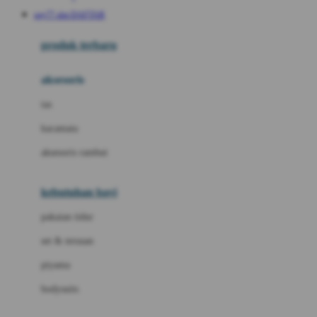
Awan
spy77 slot DAFTAR
Azetabio
produk terbaru
B
aksesoris
Baabaasheepz
tas
Babiators
kacamata
Baby Dove
aksesoris rambut
Baby Jogger
Baby Rovega
kebutuhan bayi
Babybee
pakaian tidur
Banana Boat
set & terusan
Banz
piyama
Barbie
bodysuits
Beaba