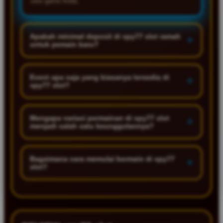
sesi game Anda.
Apakah minimal deposit di spy77 slot ramah
+
untuk pemain baru?
Setelah pendaftaran selesai, sebagai anggota kamu
bisa memanfaatkan tips navigasi untuk menjelajahi
Event apa saja yang biasanya tersedia di
+
spy77 slot?
beragam permainan seperti slot dan meja. Misalnya,
pilihlah permainan dengan poin tinggi atau ikuti strategi
Setelah register sebagai anggota, langsung jelajahi
bingo dan taruhan olahraga dengan menganalisis
berbagai permainan mulai dari slot, bingo, roulette,
Mengapa variasi permainan di spy77 slot
peringkat permainan. Platform ini juga menawarkan
+
menjadi salah satu keunggulannya?
taruhan olahraga, hingga kasino live dan permainan
sepuluh tips praktis mengelola akunmu, seperti beralih
meja. Platform ini menyediakan tips navigasi praktis
cepat antara kategori kasino dan aktivitas olahraga
Setelah mendaftar sebagai anggota, pengguna dapat
serta manajemen akun yang memudahkan beralih antar
dengan panduan penggunaan yang aman dan cepat.
memanfaatkan berbagai tip untuk menavigasi portal
Bagaimana cara memulai bermain di spy77
kategori dengan lancar. Nikmati juga deposit dan
+
Selain itu, kamu bisa tetap update dengan memeriksa
slot?
permainan, misalnya dengan memilih slot atau game
penarikan cepat, update permainan terbaru, serta
pembaruan terbaru dari berbagai macam game.
meja yang menawarkan poin tinggi. Platform ini juga
kesempatan meraih poin tinggi. Pengalaman bermain
Setelah mendaftar sebagai anggota, Anda dapat
Dapatkan juga tips untuk deposit dan penarikan yang
menyediakan strategi untuk penggunaan efektif game
Anda akan lebih nyaman dan terarah sejak pertama
memanfaatkan berbagai tips dan strategi untuk
lebih efisien serta informasi tentang akses mobile dan
bingo dan taruhan olahraga, seperti menganalisis
bergabung.
memaksimalkan pengalaman menggunakan platform
desktop – misalnya lewat aplikasi untuk melacak poin
ranking permainan agar dapat membuat keputusan
ini. Misalnya, Anda bisa mencoba mencari tahu
dan alur permainanmu. Semua fitur dirancang untuk