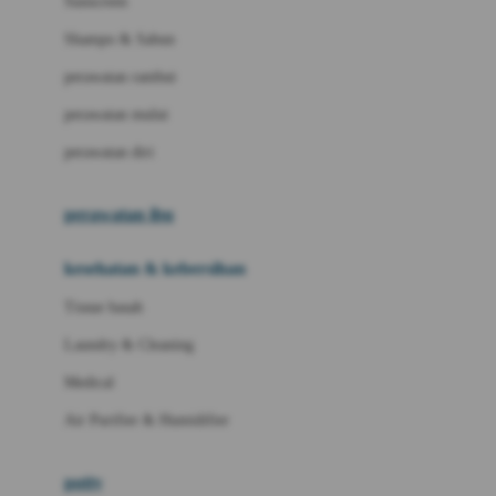
Sunscreen
London Taxi
Shampo & Sabun
Love To Dream
perawatan rambut
perawatan mulut
M
perawatan diri
Magformers
Mama's Choice
perawatan ibu
Mamas&Papas
kesehatan & kebersihan
Mamaway
Tissue basah
Maxi Cosi
Laundry & Cleaning
Megabloks
Medical
Micro
Air Purifier & Humidifier
MiDeer
Mimi & Lula
potty