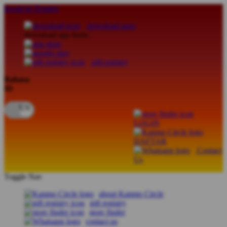
lewati ke Konten
download apps
download app from:
gift registry
Bahasa
ID
LOGIN
DAFTAR
Contact
Us
Toggle Nav
about Kanmo Circle
gift registry
store finder
contact us