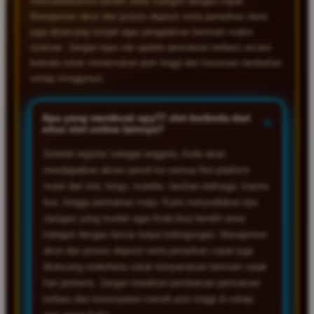
memudahkanmu beralih antar kategori dengan cepat.
Manajemen akun dan proses deposit serta penarikan dana
juga dirancang simpel agar pengalaman bermain makin
nyaman. Jangan lupa cek update permainan terbaru secara
berkala untuk menemukan poin tinggi dan keseruan tambahan
setiap minggunya.
Apa yang membuat spy77 slot berbeda dari
+
situs slot online lainnya?
Setelah register sebagai anggota, Anda akan
mendapatkan akses penuh ke semua fitur platform
mulai dari slot, bingo, roulette, taruhan olahraga, kasino
live, hingga permainan meja. Kami menyediakan tips
navigasi yang mudah agar Anda bisa beralih antar
kategori dengan lancar tanpa kebingungan. Manajemen
akun dan proses deposit serta penarikan cepat juga
dirancang sederhana untuk kenyamanan bermain sejak
hari pertama. Jangan lewatkan pembaruan permainan
terbaru dan kesempatan meraih poin tinggi di setiap