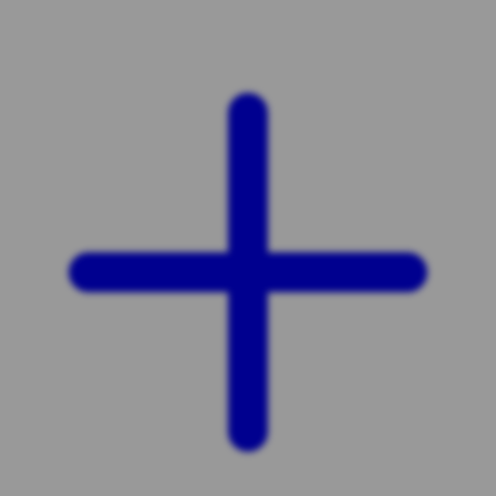
X
Xootz
Y
Yamatoya
Z
Zaxy
Zoggs
0-9
4Moms
59S