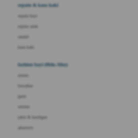
Beauty Barn
sepatu & kaus kaki
Bio Oil
sepatu bayi
Biolane
sepatu anak
Bite Fighters
sandal
Bizzi Growin
kaus kaki
Blackmores
fashion bayi (0bln-3thn)
Blooming Marvellous
atasan
Bonnels
bawahan
Bravado
gaun
Bruder
setelan
Brush Baby
jaket & kardigan
Buds Organics
aksesoris
Bugaboo