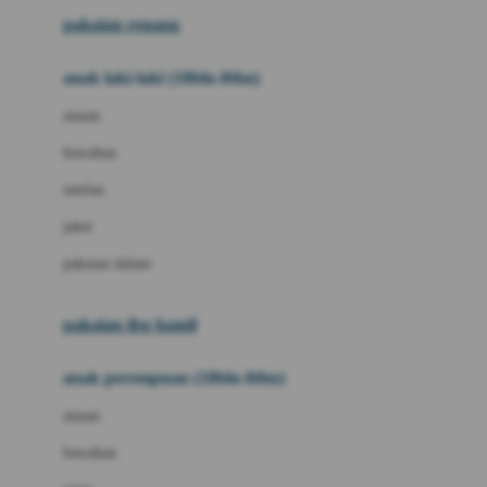
Buggygear
pakaian renang
Bumkins
anak laki-laki (18bln-8thn)
C
atasan
Cetaphil
bawahan
Chicco
setelan
Childlife
jaket
Clevamama
pakaian dalam
Cocolatte
Cottonseeds
pakaian ibu hamil
Cozy N Safe
anak perempuan (18bln-8thn)
Crane
atasan
Cybex
bawahan
D