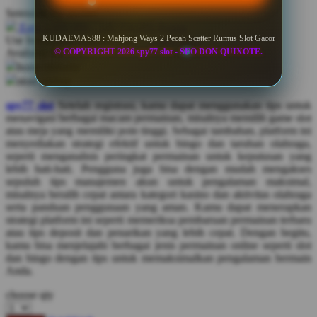
Serendah
Rp 10.000
Q
Earn
1.000.000
-
100.000.000
Bonus
KUDAEMAS88 : Mahjong Ways 2 Pecah Scatter Rumus Slot Gacor
Use Installment Options from
.
Laarn more
QV Baby
© COPYRIGHT 2026 spy77 slot - SEO DON QUIXOTE.
Available for :
home delivery
store pickup
R
spy77 slot
Setelah registrasi, kamu dapat menggunakan tips untuk
Real Shades
menavigasi berbagai macam permainan, misalnya memilih game slot
atau meja yang memiliki poin tinggi. Sebagai tambahan, platform ini
Red Castle
menyediakan strategi efektif untuk bingo dan taruhan olahraga,
seperti menganalisis peringkat permainan untuk keputusan yang
Ribbon Madness
lebih hati-hati. Pengguna juga bisa dengan mudah mengakses
sepuluh tips manajemen akun untuk pengalaman maksimal,
S
misalnya beralih cepat antara kategori kasino dan aktivitas olahraga
serta panduan penggunaan yang aman. Kamu dapat menerapkan
Sebamed
strategi platform ini seperti memeriksa pembaruan permainan terbaru
atau tips deposit dan penarikan yang lebih cepat. Dengan begitu,
Silver Cross
kamu bisa menjelajahi berbagai jenis permainan online seperti slot
dan bingo dengan tips untuk memaksimalkan pengalaman bermain
Simply Idea
Anda.
Skip Hop
choose qty
Spectra