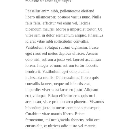
molestie sit amet eget turpis.
Phasellus enim nibh, pellentesque eleifend
libero ullamcorper, posuere varius nunc. Nulla
felis felis, efficitur vel enim vel, lacinia
bibendum mauris. Morbi a imperdiet tortor. Ut
vitae sem in dolor elementum aliquet. Phasellus
id erat vitae nibh sollicitudin convallis.
Vestibulum volutpat rutrum dignissim. Fusce
eget risus sed metus dapibus ultrices. Aenean
odio nisl, rutrum a justo vel, laoreet accumsan
lorem. Integer et nunc rutrum tortor lobortis
hendrerit. Vestibulum eget odio a enim
malesuada mollis. Duis maximus, libero quis
convallis laoreet, neque mi lobortis erat,
imperdiet viverra est lacus eu justo. Aliquam
erat volutpat. Etiam efficitur eros quis orci
accumsan, vitae pretium arcu pharetra. Vivamus
bibendum justo in metus commodo consequat.
Curabitur vitae mauris libero. Etiam
fermentum, mi nec gravida rhoncus, odio orci
cursus elit, et ultrices odio justo vel mauris.