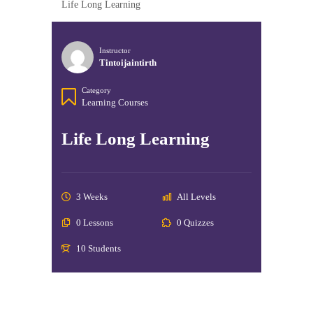
Life Long Learning
Instructor
Tintoijaintirth
Category
Learning Courses
Life Long Learning
3 Weeks
All Levels
0 Lessons
0 Quizzes
10 Students