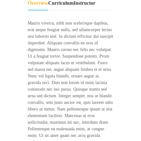
Overview
Curriculum
Instructor
Mauris viverra, nibh non scelerisque dapibus,
erat neque feugiat nulla, sed ullamcorper lectus
nisi lobortis nisl. In dictum efficitur dui suscipit
imperdiet. Aliquam convallis eu eros id
dignissim. Mauris cursus nec felis nec volutpat.
Ut a feugiat tortor. Suspendisse potenti. Proin
vulputate aliquam lacus ut vestibulum. Fusce
sed massa nec augue aliquam finibus et et urna.
Nunc vel ligula blandit, ornare augue at,
gravida orci. Duis non lorem id enim lacinia
commodo nec nec purus. Quisque mattis sed
urna sed dictum. Integer semper, nisi ut blandit
convallis, sem justo auctor est, quis laoreet odio
libero ut metus. Nam pellentesque ipsum at nisi
elementum facilisis. Maecenas ut eros
sollicitudin, maximus mi nec, interdum diam.
Pellentesque eu malesuada enim, at congue
enim. Ut sit amet quam nec arcu gravida