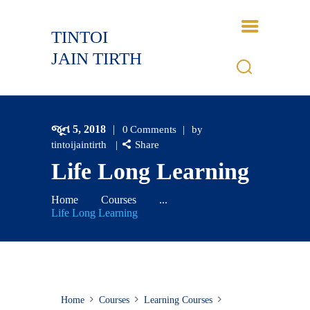
TINTOI
TINTOI JAIN TIRTH
JAIN TIRTH
HOME
HISTORY
જૂન 5, 2018
0
Comments
by
BHAGWANT
tintoijaintirth
Share
GALLERY
Life Long Learning
EVENTS
CONTACTS
Home
Courses
...
Life Long Learning
LOGIN
Home
Courses
Learning Courses